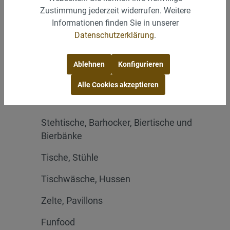
Zustimmung jederzeit widerrufen. Weitere
Glasartikel
Informationen finden Sie in unserer
Datenschutzerklärung
.
Buffetzubehör
Vorleger
Ablehnen
Konfigurieren
Kerzenleuchter
Alle Cookies akzeptieren
Kaffeemaschinen und Zubehör
Stehtische, Barhocker, Biertische und
Bierbänke
Tische, Stühle
Tischwäsche, Hussen
Zelte, Pavillons
Funfood