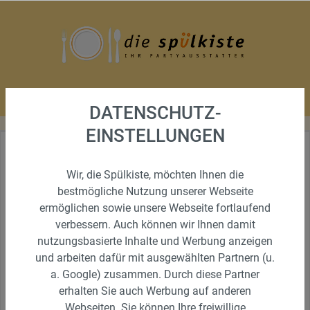
DATENSCHUTZ-
EINSTELLUNGEN
HERZLICH WILLKOMMEN BEI
Wir, die Spülkiste, möchten Ihnen die
IHRER SPÜLKISTE
bestmögliche Nutzung unserer Webseite
ermöglichen sowie unsere Webseite fortlaufend
Liebe Kunden,
verbessern. Auch können wir Ihnen damit
als Partyausstatter bieten wir Ihnen ein umfangreiches
nutzungsbasierte Inhalte und Werbung anzeigen
Sortiment ausgewählter Mietartikel. Ob
Geschirr, Besteck,
und arbeiten dafür mit ausgewählten Partnern (u.
Stehtische, Hussen, Tischdecken, Hüpfburgen,
a. Google) zusammen. Durch diese Partner
Menschenkicker, Popcornmaschinen, Kaffeemaschinen
erhalten Sie auch Werbung auf anderen
oder Spiele
. Sie finden bei uns
für jede Feier die passende
Ausstattung
.
Webseiten. Sie können Ihre freiwillige