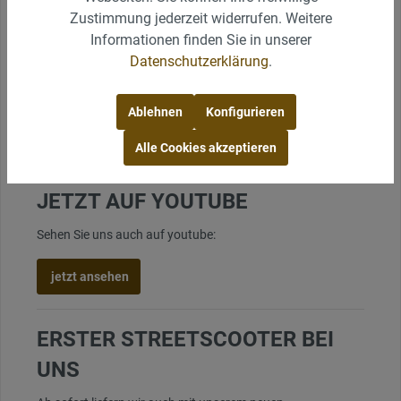
GESCHIRR- U. BESTECKVERLEIH
Zustimmung jederzeit widerrufen. Weitere
BOCHUM - JETZT AUF YOUTUBE
Informationen finden Sie in unserer
Datenschutzerklärung
.
Sehen Sie uns auch auf youtube:
jetzt ansehen
Ablehnen
Konfigurieren
Alle Cookies akzeptieren
PARTYSERVICE BOCHUM -
JETZT AUF YOUTUBE
Sehen Sie uns auch auf youtube:
jetzt ansehen
ERSTER STREETSCOOTER BEI
UNS