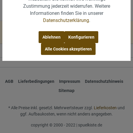
Zustimmung jederzeit widerrufen. Weitere
zu erreichen.
Informationen finden Sie in unserer
Datenschutzerklärung
.
Ablehnen
Konfigurieren
Alle Cookies akzeptieren
Wir helfen gerne
AGB
Lieferbedingungen
Impressum
Datenschutzhinweis
Sitemap
* Alle Preise inkl. gesetzl. Mehrwertsteuer zzgl.
Lieferkosten
und
ggf. Aufbaukosten, wenn nicht anders angegeben.
copyright © 2000 - 2022 | spuelkiste.de