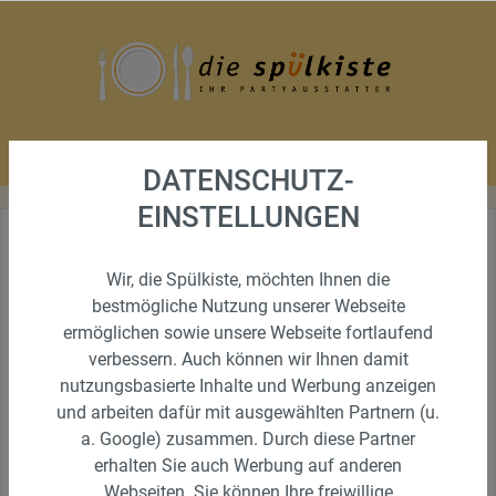
DATENSCHUTZ-
EINSTELLUNGEN
BÜROZEITEN
Wir, die Spülkiste, möchten Ihnen die
Am besten sind wir telefonisch für Sie zu unseren
bestmögliche Nutzung unserer Webseite
Bürozeiten von:
ermöglichen sowie unsere Webseite fortlaufend
Mo -Di 8.00-16.00 Uhr
verbessern. Auch können wir Ihnen damit
nutzungsbasierte Inhalte und Werbung anzeigen
Mittwoch 8.00-14.00 Uhr
und arbeiten dafür mit ausgewählten Partnern (u.
a. Google) zusammen. Durch diese Partner
Do-Fr 8.00-14.00 Uhr
erhalten Sie auch Werbung auf anderen
Samstags 9.0-12.00 Uhr
Webseiten. Sie können Ihre freiwillige