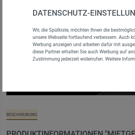
Buffetzubehör
Vorleger
DATENSCHUTZ-EINSTELLU
Warme Behälter (Chafing Dishes)
Wir, die Spülkiste, möchten Ihnen die bestmögl
Stehtische, Barhocker, Biertische und
Tische, S
unsere Webseite fortlaufend verbessern. Auch k
Bierbänke
Werbung anzeigen und arbeiten dafür mit ausge
diese Partner erhalten Sie auch Werbung auf and
Zustimmung jederzeit widerrufen. Weitere Inform
Funfood
Terassens
Spielzeug, Tischkicker
Sonstige
Nachreinigung
BESCHREIBUNG
PRODUKTINFORMATIONEN "MIETGES