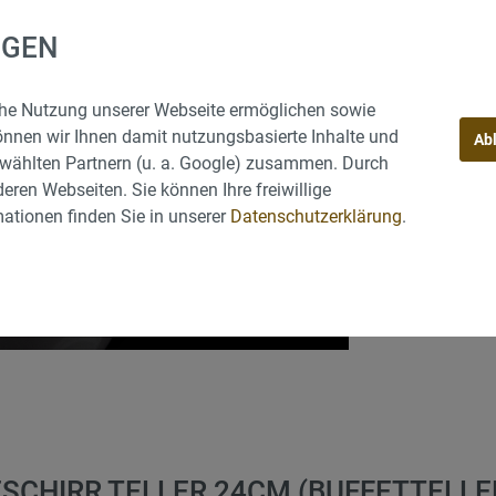
Kerzenleuchter
NGEN
Produktnumm
iche Nutzung unserer Webseite ermöglichen sowie
tühle
Tischwäsche, Hussen
önnen wir Ihnen damit nutzungsbasierte Inhalte und
Ab
wählten Partnern (u. a. Google) zusammen. Durch
eren Webseiten. Sie können Ihre freiwillige
ationen finden Sie in unserer
Datenschutzerklärung
.
trahler, Heizungen, Grill
Hüpfburgen, Menschenk
s Zubehör
Lieferung
CHIRR TELLER 24CM (BUFFETTELLER