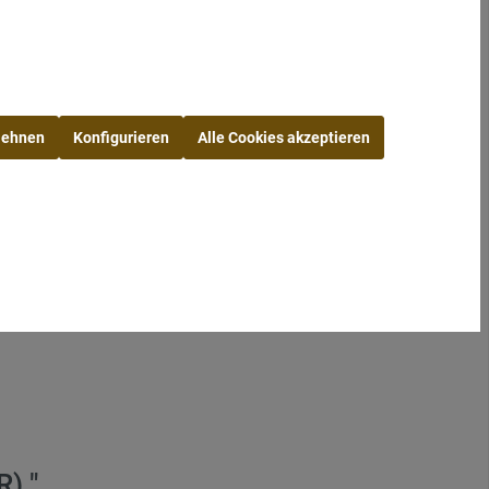
Mieten
Kaffeemaschinen und Zubehör
er:
00203
Zelte, Pavillons
lehnen
Konfigurieren
Alle Cookies akzeptieren
icker
Kühlschränke
Bruch oder Verlust
) "