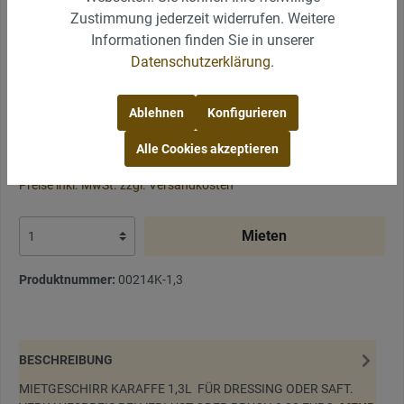
Zustimmung jederzeit widerrufen. Weitere
Informationen finden Sie in unserer
Datenschutzerklärung
.
Ablehnen
Konfigurieren
Alle Cookies akzeptieren
3,00 €* / Preis/Mieteinheit
Preise inkl. MwSt. zzgl. Versandkosten
Mieten
Produktnummer:
00214K-1,3
BESCHREIBUNG
MIETGESCHIRR KARAFFE 1,3L FÜR DRESSING ODER SAFT.