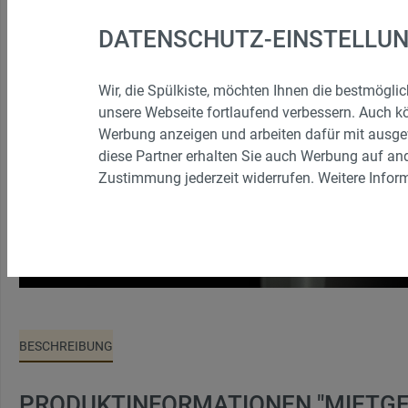
Buffetzubehör
Vorleger
DATENSCHUTZ-EINSTELLU
Warme Behälter (Chafing Dishes)
Wir, die Spülkiste, möchten Ihnen die bestmögl
Stehtische, Barhocker, Biertische und
Tische, S
unsere Webseite fortlaufend verbessern. Auch k
Bierbänke
Werbung anzeigen und arbeiten dafür mit ausge
diese Partner erhalten Sie auch Werbung auf and
Zustimmung jederzeit widerrufen. Weitere Inform
Funfood
Terassens
Spielzeug, Tischkicker
Sonstige
Nachreinigung
BESCHREIBUNG
PRODUKTINFORMATIONEN "MIETGES