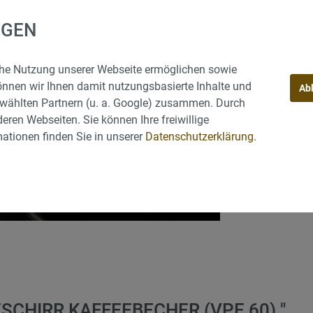
Kerzenleuchter
NGEN
Produktnumm
iche Nutzung unserer Webseite ermöglichen sowie
tühle
Tischwäsche, Hussen
önnen wir Ihnen damit nutzungsbasierte Inhalte und
Ab
wählten Partnern (u. a. Google) zusammen. Durch
eren Webseiten. Sie können Ihre freiwillige
ationen finden Sie in unserer
Datenschutzerklärung
.
trahler, Heizungen, Grill
Hüpfburgen, Menschenk
s Zubehör
Lieferung
CHIRR KAFFEEBECHER (VPE 60) "