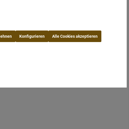
Mieten
Kaffeemaschinen und Zubehör
er:
00208-60
Zelte, Pavillons
lehnen
Konfigurieren
Alle Cookies akzeptieren
icker
Kühlschränke
Bruch oder Verlust