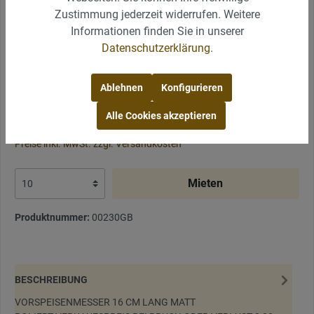
Zustimmung jederzeit widerrufen. Weitere
Informationen finden Sie in unserer
Datenschutzerklärung
.
Ablehnen
Konfigurieren
Alle Cookies akzeptieren
0,30 €* / Preis/Mieteinheit
Preise inkl. MwSt. zzgl. Versandkosten
Mieten
Produktnummer:
00230GB
BESCHREIBUNG
VORSPEISENMESSER 16 CM LANG MATT